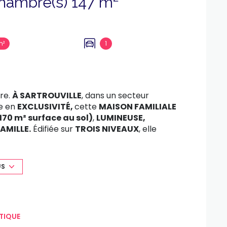
Maison 6 pièce(s) 4 chambre(s) 147 m²
m²
1
ire.
À SARTROUVILLE
, dans un secteur
e en
EXCLUSIVITÉ,
cette
MAISON FAMILIALE
(170
m² surface au sol)
,
LUMINEUSE,
AMILLE.
Édifiée sur
TROIS
NIVEAUX
, elle
ARÉE, QUATRE CHAMBRES
et deux salles d’eau.
30 m² peut être aménagée en
CHAMBRES
GE,
une
TERRASSE
et un
JARDIN
de 370 m²
US
ès maintenant pour organiser une visite.
TIQUE