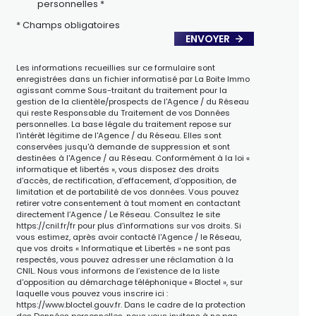
personnelles *
* Champs obligatoires
ENVOYER
Les informations recueillies sur ce formulaire sont
enregistrées dans un fichier informatisé par La Boite Immo
agissant comme Sous-traitant du traitement pour la
gestion de la clientèle/prospects de l'Agence / du Réseau
qui reste Responsable du Traitement de vos Données
personnelles. La base légale du traitement repose sur
l'intérêt légitime de l'Agence / du Réseau. Elles sont
conservées jusqu'à demande de suppression et sont
destinées à l'Agence / au Réseau. Conformément à la loi «
informatique et libertés », vous disposez des droits
d’accès, de rectification, d’effacement, d’opposition, de
limitation et de portabilité de vos données. Vous pouvez
retirer votre consentement à tout moment en contactant
directement l’Agence / Le Réseau. Consultez le site
https://cnil.fr/fr
pour plus d’informations sur vos droits. Si
vous estimez, après avoir contacté l'Agence / le Réseau,
que vos droits « Informatique et Libertés » ne sont pas
respectés, vous pouvez adresser une réclamation à la
CNIL. Nous vous informons de l’existence de la liste
d'opposition au démarchage téléphonique « Bloctel », sur
laquelle vous pouvez vous inscrire ici :
https://www.bloctel.gouv.fr
. Dans le cadre de la protection
des Données personnelles, nous vous invitons à ne pas