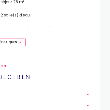
séjour 25 m²
2 salle(s) d'eau
cuisine séparée (équipée)
1 garage(s)
ÉRISTIQUES
exposition Sud-Est
ION
terrasse
E CE BIEN
5.71 m²