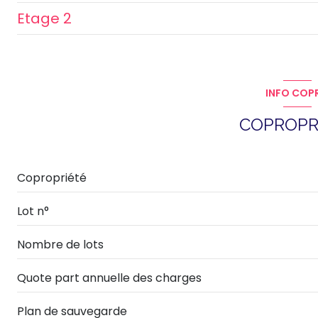
Etage 2
bureau
chambre
salle d'eau
chambre
Salle de jeux
salon/sejour
chambre
INFO COP
cuisine
salle d'eau
COPROPR
Copropriété
Lot n°
Nombre de lots
Quote part annuelle des charges
Plan de sauvegarde