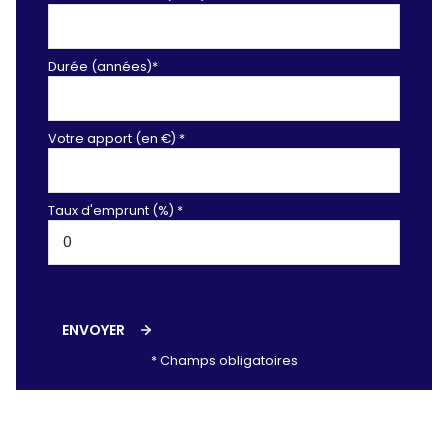
Durée (années)*
Votre apport (en €) *
Taux d'emprunt (%) *
ENVOYER
* Champs obligatoires