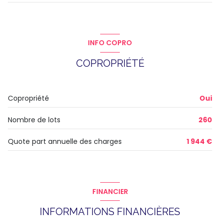
exposition Sud
salon/sejour
14.1 m²
1 niveau(x)
cuisine
7.25 m²
INFO COPRO
chambre
9.53 m²
4ème étage
COPROPRIÉTÉ
salle de bain
3.54 m²
4 étage(s)
Copropriété
Oui
vue DEGAGEE
Nombre de lots
260
cave
Quote part annuelle des charges
1 944 €
visiophone
interphone
FINANCIER
quartier HAUTS DE CHATOU - EUROPE
INFORMATIONS FINANCIÈRES