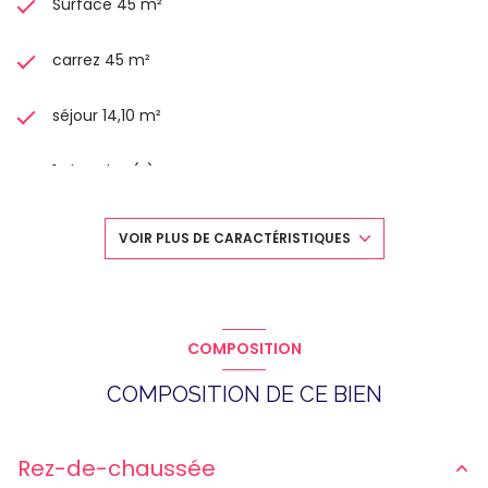
Surface 45 m²
carrez 45 m²
séjour 14,10 m²
1 chambre(s)
1 salle(s) de bain
VOIR PLUS DE CARACTÉRISTIQUES
construit en 1965
cuisine séparée (équipée)
COMPOSITION
COMPOSITION DE CE BIEN
Chauffage collectif : radiateur (gaz de ville)
1 garage(s)
Rez-de-chaussée