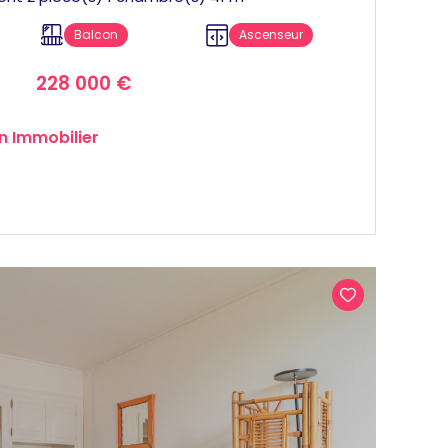
Balcon
Ascenseur
228 000 €
n Immobilier
VOIR LE BIEN