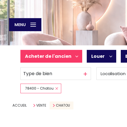
MENU
Acheter
de l'ancien
Louer
Type de bien
Localisation
De l'ancien
à l'année
78400 - Chatou
ACCUEIL
VENTE
CHATOU