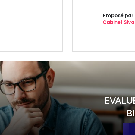
Proposé par
Cabinet Siva
EVALUE
B
F