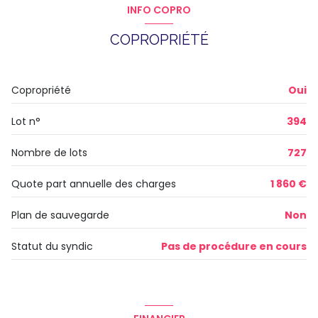
INFO COPRO
WC
0.90 m²
COPROPRIÉTÉ
salle de bain
3.62 m²
buanderie
1.77 m²
Copropriété
Oui
chambre
9.55 m²
Lot n°
394
salon/sejour
15.11 m²
Nombre de lots
727
Quote part annuelle des charges
1 860 €
Plan de sauvegarde
Non
Statut du syndic
Pas de procédure en cours