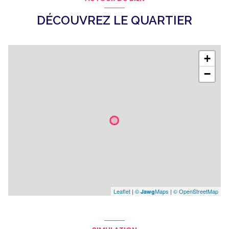
DÉCOUVREZ LE QUARTIER
+
−
Leaflet
|
©
Maps
|
© OpenStreetMap
Jawg