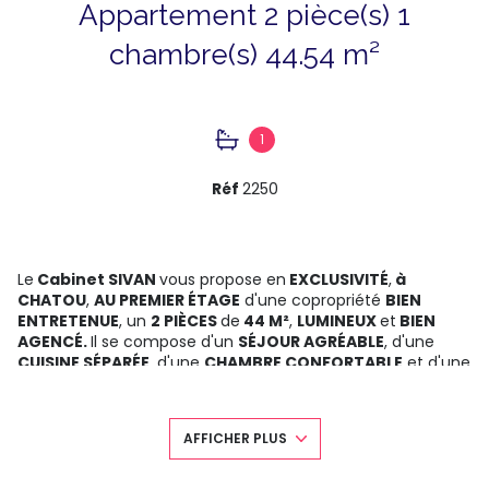
Appartement 2 pièce(s) 1
chambre(s) 44.54 m²
1
Réf
2250
Le
Cabinet SIVAN
vous propose en
EXCLUSIVITÉ
,
à
CHATOU
,
AU PREMIER ÉTAGE
d'une copropriété
BIEN
ENTRETENUE
, un
2 PIÈCES
de
44 M²
,
LUMINEUX
et
BIEN
AGENCÉ.
Il se compose d'un
SÉJOUR AGRÉABLE
, d'une
CUISINE SÉPARÉE
, d'une
CHAMBRE CONFORTABLE
et d'une
SALLE DE BAINS
. Chaque espace a été pensé pour offrir
CONFORT
et
FONCTIONNALITÉ
au quotidien. Situé dans
un environnement
CALME
et
PRISÉ
, à proximité des
AFFICHER PLUS
COMMERCES
et des
TRANSPORTS
, l'appartement
bénéficie également d'une
CAVE EN SOUS-SOL.
Un bien
idéal pour un
PREMIER ACHAT
ou un
INVESTISSEMENT