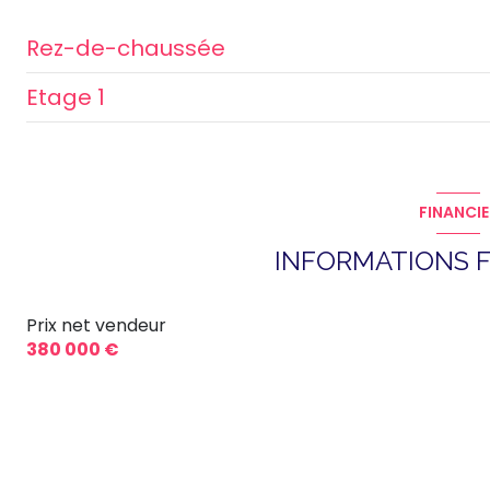
Rez-de-chaussée
Etage 1
cuisine
WC
chambre
salle d'eau
salle de bain
FINANCIE
salon/sejour
dressing
INFORMATIONS F
chambre
Prix net vendeur
chambre
380 000 €