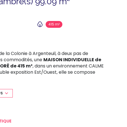
Maison 5 pièce(s) 3 chambre(s) 99.09 m²
415 m²
de la Colonie à Argenteuil, à deux pas de
des commodités, une
MAISON INDIVIDUELLE de
ORÉ de 415 m²
, dans un environnement CALME
ouble exposition Est/Ouest, elle se compose
INDÉPENDANTE aménagée
, de
TROIS
U
et d’un
WC SÉPARÉ
. Le bien dispose
rangements et stationnement pour plusieurs
US
ter des beaux jours en toute tranquillité. Le tout
 à l’abri des nuisances.
UN CADRE DE VIE
t de sérénité
.
TIQUE