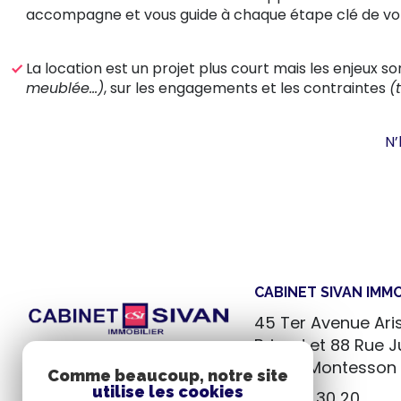
accompagne et vous guide à chaque étape clé de vot
La location est un projet plus court mais les enjeux so
meublée…)
, sur les engagements et les contraintes
(
N’
CABINET SIVAN IMMO
45 Ter Avenue Ari
Briand et 88 Rue J
78360
Montesson
Comme beaucoup, notre site
utilise les cookies
01 30 71 30 20