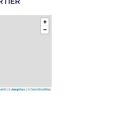
RTIER
+
−
aflet
|
©
Maps
|
© OpenStreetMap
Jawg