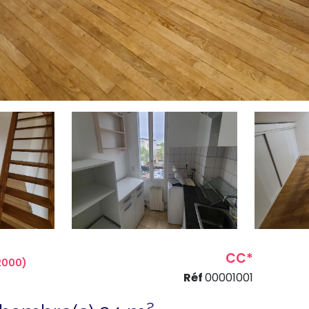
CC*
2000)
Réf
00001001