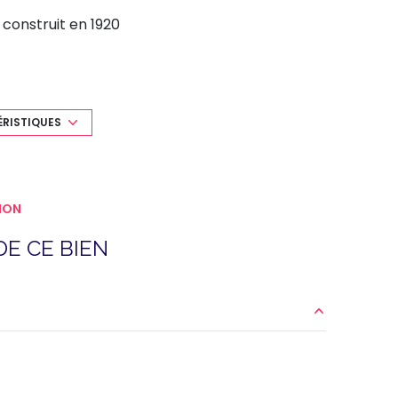
construit en 1920
Chauffage individuel : radiateur
(electrique)
ÉRISTIQUES
3ème étage
vue DEGAGEE
ION
E CE BIEN
21 m²
14 au sol m²