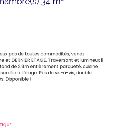
Duplex 2 pièce(s) 1 chambre(s) 34 m²
 deux pas de toutes commodités, venez
e et DERNIER ETAGE. Traversant et lumineux il
afond de 2.8m entièrement parqueté, cuisine
rdée à l'étage. Pas de vis-à-vis, double
s. Disponible !
TIQUE