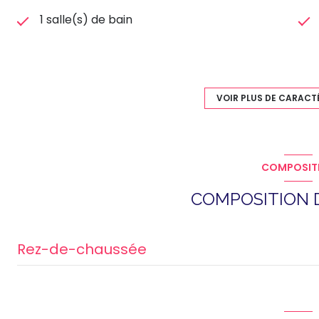
1 salle(s) de bain
cuisine séparée (semi-équipée)
VOIR PLUS DE CARACT
2 niveau(x)
3 étage(s)
COMPOSIT
quartier centre ville
COMPOSITION D
Rez-de-chaussée
salon/sejour
chambre