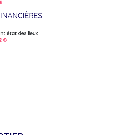
R
6.3 m²
INANCIÈRES
nt état des lieux
2 €