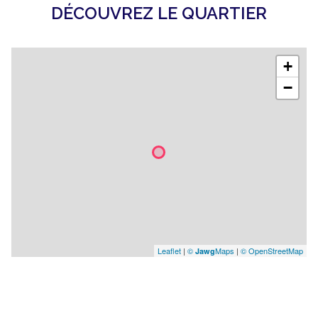
cave
DÉCOUVREZ LE QUARTIER
balcon
+
quartier Cou de Girafe - Limite Vesinet
−
Charmettes
Leaflet
|
©
Maps
|
© OpenStreetMap
Jawg