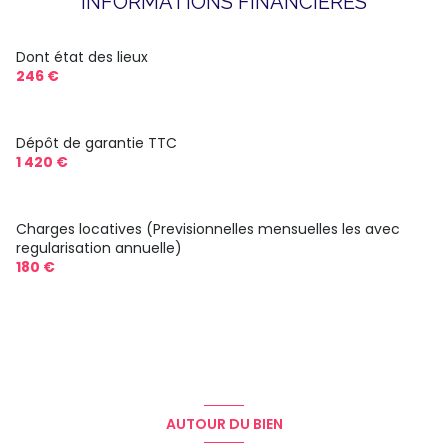
INFORMATIONS FINANCIÈRES
cuisine séparée (semi-équipée)
Chauffage collectif : radiateur (gaz)
Dont état des lieux
246 €
1 parking(s)
Dépôt de garantie TTC
exposition Nord-Ouest
1 420 €
1 niveau(x)
Charges locatives (Previsionnelles mensuelles les avec
regularisation annuelle)
4ème étage
180 €
4 étage(s)
ascenseur
vue DEGAGEE
AUTOUR DU BIEN