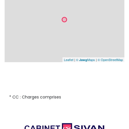
Leaflet
|
©
Maps
|
© OpenStreetMap
Jawg
* CC : Charges comprises